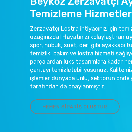
Beykoz Zerzavatçı A
Temizleme Hizmetler
Zerzavatçı Lostra ihtiyacınız için temiz
uzağınızda! Hayatınızı kolaylaştıran u
spor, nubuk, süet, deri gibi ayakkabı tü
temizlik, bakım ve lostra hizmeti sağlıy
parçalardan lüks tasarımlara kadar he
çantayı temizletebiliyosunuz. Kalitemi
işlemler dünyaca ünlü, sektörün önde 
tarafından da onaylanmıştır.
HEMEN SIPARIŞ OLUŞTUR