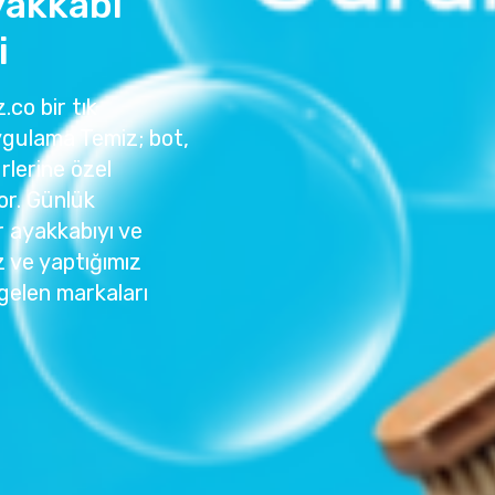
yakkabı
i
.co bir tık
ygulama Temiz; bot,
rlerine özel
or. Günlük
r ayakkabıyı ve
z ve yaptığımız
gelen markaları