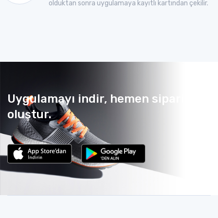
olduktan sonra uygulamaya kayıtlı kartından çekilir.
Uygulamayı indir, hemen sipariş
oluştur.