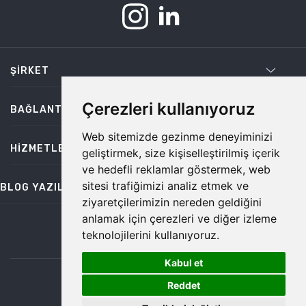
ŞIRKET
Çerezleri kullanıyoruz
BAĞLANTILAR
Web sitemizde gezinme deneyiminizi
HIZMETLER
geliştirmek, size kişiselleştirilmiş içerik
ve hedefli reklamlar göstermek, web
sitesi trafiğimizi analiz etmek ve
BLOG YAZILARI
ziyaretçilerimizin nereden geldiğini
anlamak için çerezleri ve diğer izleme
teknolojilerini kullanıyoruz.
bilgi@temiz.co
Kabul et
1
©2026 Temiz, Her Hakkı Saklıdır.
Reddet