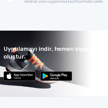
olduktan sonra uygulamaya kayıtlı kartından çekilir.
Uygulamayı indir, hemen sipariş
oluştur.