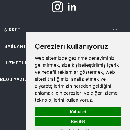
ŞIRKET
Çerezleri kullanıyoruz
BAĞLANTILAR
Web sitemizde gezinme deneyiminizi
HIZMETLER
geliştirmek, size kişiselleştirilmiş içerik
ve hedefli reklamlar göstermek, web
sitesi trafiğimizi analiz etmek ve
BLOG YAZILARI
ziyaretçilerimizin nereden geldiğini
anlamak için çerezleri ve diğer izleme
teknolojilerini kullanıyoruz.
bilgi@temiz.co
Kabul et
1
©2026 Temiz, Her Hakkı Saklıdır.
Reddet