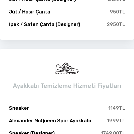
Jüt / Hasır Çanta
950TL
İpek / Saten Çanta (Designer)
2950TL
Ayakkabı Temizleme Hizmeti Fiyatları
Sneaker
1149TL
Alexander McQueen Spor Ayakkabı
1999TL
Sneaker (Designer)
1749.00TL