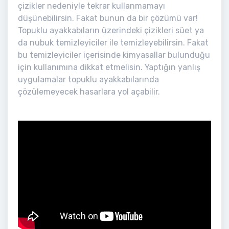
çizikler nedeniyle tekrar kullanmamayı
düşünebilirsin. Fakat bunun da bir çözümü var!
Topuklu ayakkabıların üzerindeki çizikleri süet ya
da nubuk temizleyiciler ile temizleyebilirsin. Fakat
bu temizleyiciler içerisinde kimyasallar bulunduğu
için kullanımına dikkat etmelisin. Yaptığın yanlış
uygulamalar topuklu ayakkabılarında
çözülemeyecek hasarlara yol açabilir.