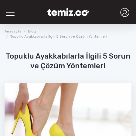
Toggle
navigation
Anasayfa
Blog
Topuklu Ayakkabılarla İlgili 5 Sorun ve Çözüm Yöntemleri
Topuklu Ayakkabılarla İlgili 5 Sorun
ve Çözüm Yöntemleri