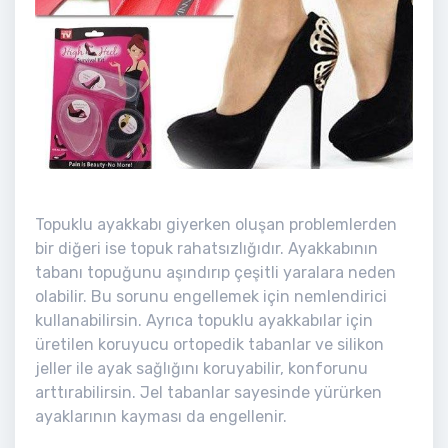
Topuklu ayakkabı giyerken oluşan problemlerden
bir diğeri ise topuk rahatsızlığıdır. Ayakkabının
tabanı topuğunu aşındırıp çeşitli yaralara neden
olabilir. Bu sorunu engellemek için nemlendirici
kullanabilirsin. Ayrıca topuklu ayakkabılar için
üretilen koruyucu ortopedik tabanlar ve silikon
jeller ile ayak sağlığını koruyabilir, konforunu
arttırabilirsin. Jel tabanlar sayesinde yürürken
ayaklarının kayması da engellenir.