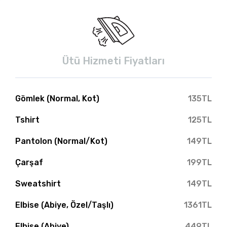
Ütü Hizmeti Fiyatları
Gömlek (Normal, Kot)
135TL
Tshirt
125TL
Pantolon (Normal/Kot)
149TL
Çarşaf
199TL
Sweatshirt
149TL
Elbise (Abiye, Özel/Taşlı)
1361TL
Elbise (Abiye)
449TL