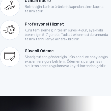
Uzman Kadro
Belirlediğin tarihte ürünlerin kapından alınır, kapına
teslim edilir.
Profesyonel Hizmet
Kuru temizleme için teslim süresi 4 gün, ayakkabı
bakımı için 5-7 gündür. Tadilat eklenmesi durumunda
teslim tarihi ileriye alınarak bildirilir.
Güvenli Ödeme
Sipariş tutarın gönderdiğin ürün adedi ve onayladığın
ek işlemlere göre belirlenir. Ödemen siparişin hazır
olduktan sonra uygulamaya kayıtlı kartından çekilir.