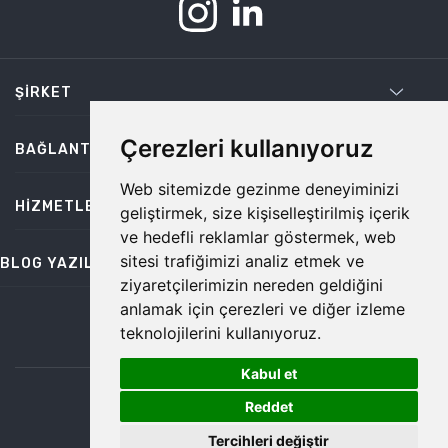
ŞIRKET
Çerezleri kullanıyoruz
BAĞLANTILAR
Web sitemizde gezinme deneyiminizi
HIZMETLER
geliştirmek, size kişiselleştirilmiş içerik
ve hedefli reklamlar göstermek, web
sitesi trafiğimizi analiz etmek ve
BLOG YAZILARI
ziyaretçilerimizin nereden geldiğini
anlamak için çerezleri ve diğer izleme
teknolojilerini kullanıyoruz.
bilgi@temiz.co
Kabul et
1
©2026 Temiz, Her Hakkı Saklıdır.
Reddet
Tercihleri değiştir