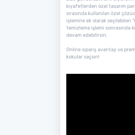
kıyafetlerden özel tasarım parç
sırasında kullanılan özel çözü
işlemine ek olarak seçilebilen 
temizleme işlemi sonrasında k
devam edebilirsin.
Online sipariş avantajı ve pre
kokular saçsın!