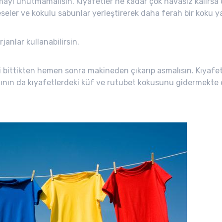
rmayı unutmamalısın. Kıyafetler ne kadar çok havasız kalırsa 
seler ve kokulu sabunlar yerleştirerek daha ferah bir koku ya
rjanlar kullanabilirsin.
i bittikten hemen sonra makineden çıkarıp asmalısın. Kıyafe
ının da kıyafetlerdeki küf ve rutubet kokusunu gidermekte 