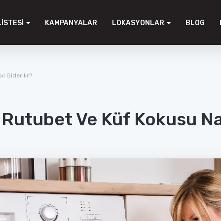
LISTESI
KAMPANYALAR
LOKASYONLAR
BLOG
l Giderilir?
 Rutubet Ve Küf Kokusu Nas