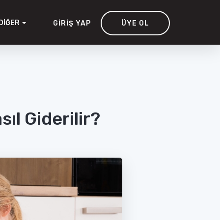
DIĞER
GIRIŞ YAP
ÜYE OL
ıl Giderilir?