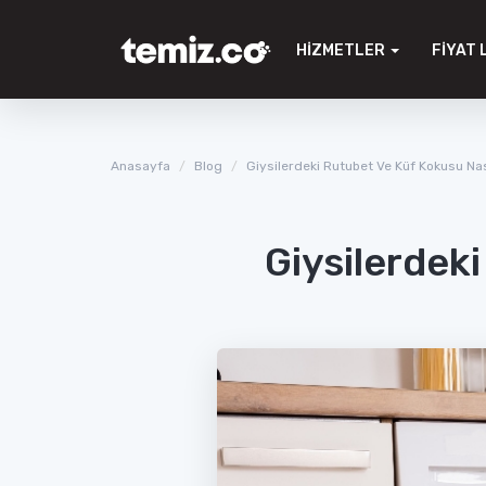
HIZMETLER
FIYAT 
Anasayfa
Blog
Giysilerdeki Rutubet Ve Küf Kokusu Nası
Giysilerdeki