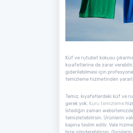
Küf ve rutubet kokusu çıkarma
kıyafetlerine de zarar verebili
giderilebilmesi için profesyon
temizleme hizmetinden yararl
Temiz, kıyafetlerdeki küf ve r
gerek yok.
Kuru temizleme
hizm
İstediğin zaman websitemizden 
temizletebilirsin. Ürünlerin va
kapına teslim edilir. Vale hizm
bize gönderebilirsin. Giysiler