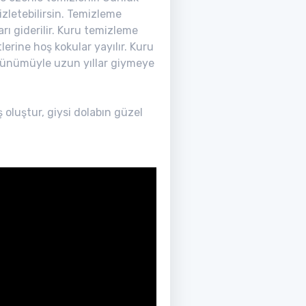
izletebilirsin. Temizleme
rı giderilir. Kuru temizleme
erine hoş kokular yayılır. Kuru
örünümüyle uzun yıllar giymeye
 oluştur, giysi dolabın güzel