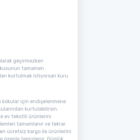
olarak geçirmezken
üf kokusunun tamamen
dan kurtulmak istiyorsan kuru
u kokular için endişelenmene
ularından kurtulabilirsin.
ev tekstili ürünlerini
işlemleri tamamlanır ve tekrar
n ücretsiz kargo ile ürünlerini
le özenle temizlenir. Günlük