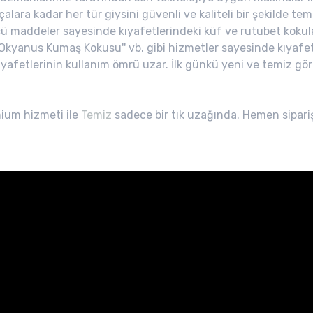
alara kadar her tür giysini güvenli ve kaliteli bir şekilde tem
cü maddeler sayesinde kıyafetlerindeki küf ve rutubet kokula
''Okyanus Kumaş Kokusu'' vb. gibi hizmetler sayesinde kıyafetl
ıyafetlerinin kullanım ömrü uzar. İlk günkü yeni ve temiz g
mium hizmeti ile
Temiz
sadece bir tık uzağında. Hemen sipariş