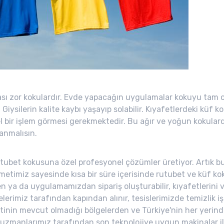
sı zor kokulardır. Evde yapacağın uygulamalar kokuyu tam 
r. Giysilerin kalite kaybı yaşayıp solabilir. Kıyafetlerdeki k
el bir işlem görmesi gerekmektedir. Bu ağır ve yoğun kokular
anmalısın.
utubet kokusuna özel profesyonel çözümler üretiyor. Artık b
etimiz sayesinde kısa bir süre içerisinde rutubet ve küf kok
ya da uygulamamızdan sipariş oluşturabilir, kıyafetlerini ve 
lelerimiz tarafından kapından alınır, tesislerimizde temizlik 
etinin mevcut olmadığı bölgelerden ve Türkiye'nin her yerinde
in uzmanlarımız tarafından son teknolojiye uygun makinalar i