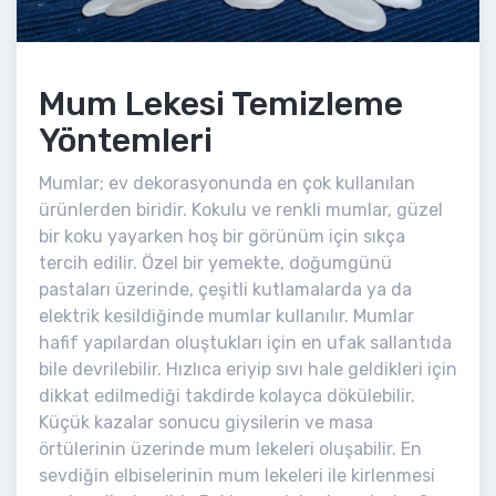
Mum Lekesi Temizleme
Yöntemleri
Mumlar; ev dekorasyonunda en çok kullanılan
ürünlerden biridir. Kokulu ve renkli mumlar, güzel
bir koku yayarken hoş bir görünüm için sıkça
tercih edilir. Özel bir yemekte, doğumgünü
pastaları üzerinde, çeşitli kutlamalarda ya da
elektrik kesildiğinde mumlar kullanılır. Mumlar
hafif yapılardan oluştukları için en ufak sallantıda
bile devrilebilir. Hızlıca eriyip sıvı hale geldikleri için
dikkat edilmediği takdirde kolayca dökülebilir.
Küçük kazalar sonucu giysilerin ve masa
örtülerinin üzerinde mum lekeleri oluşabilir. En
sevdiğin elbiselerinin mum lekeleri ile kirlenmesi