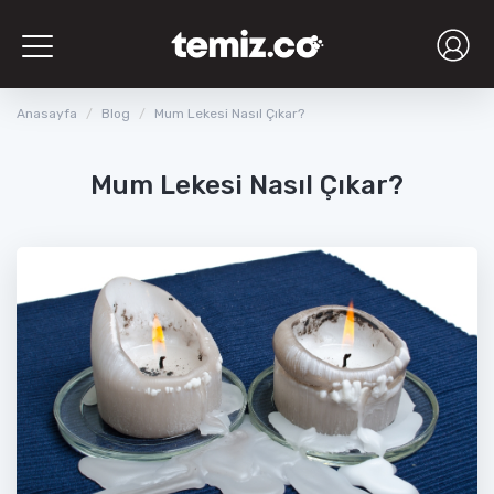
Toggle
navigation
Anasayfa
Blog
Mum Lekesi Nasıl Çıkar?
Mum Lekesi Nasıl Çıkar?