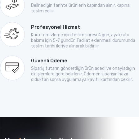
Belirlediğin tarihte ürünlerin kapından alınır, kapına
teslim edilir.
Profesyonel Hizmet
Kuru temizleme için teslim süresi 4 gün, ayakkabı
bakımı için 5-7 gündür. Tadilat eklenmesi durumunda
teslim tarihi ileriye alınarak bildirilir.
Güvenli Ödeme
Sipariş tutarın gönderdiğin ürün adedi ve onayladığın
ek işlemlere göre belirlenir. Ödemen siparişin hazır
olduktan sonra uygulamaya kayıtlı kartından çekilir.