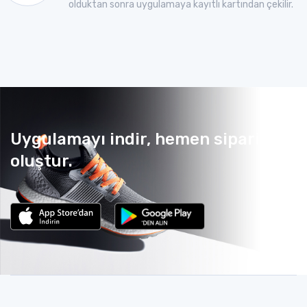
olduktan sonra uygulamaya kayıtlı kartından çekilir.
Uygulamayı indir, hemen sipariş
oluştur.