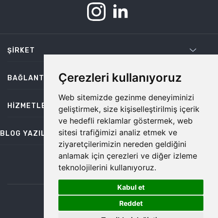
ŞIRKET
Çerezleri kullanıyoruz
BAĞLANTILAR
Web sitemizde gezinme deneyiminizi
HIZMETLER
geliştirmek, size kişiselleştirilmiş içerik
ve hedefli reklamlar göstermek, web
sitesi trafiğimizi analiz etmek ve
BLOG YAZILARI
ziyaretçilerimizin nereden geldiğini
anlamak için çerezleri ve diğer izleme
teknolojilerini kullanıyoruz.
bilgi@temiz.co
Kabul et
1
©2026 Temiz, Her Hakkı Saklıdır.
Reddet