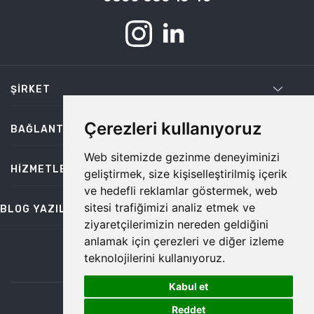
ŞIRKET
Çerezleri kullanıyoruz
BAĞLANTILAR
Web sitemizde gezinme deneyiminizi
HIZMETLER
geliştirmek, size kişiselleştirilmiş içerik
ve hedefli reklamlar göstermek, web
sitesi trafiğimizi analiz etmek ve
BLOG YAZILARI
ziyaretçilerimizin nereden geldiğini
anlamak için çerezleri ve diğer izleme
teknolojilerini kullanıyoruz.
bilgi@temiz.co
Kabul et
1
©2026 Temiz, Her Hakkı Saklıdır.
Reddet