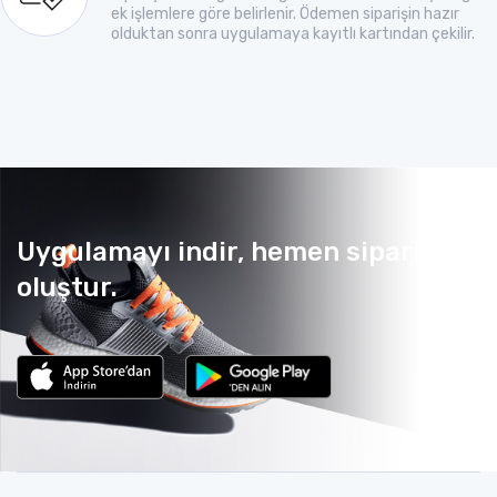
ek işlemlere göre belirlenir. Ödemen siparişin hazır
olduktan sonra uygulamaya kayıtlı kartından çekilir.
Uygulamayı indir, hemen sipariş
oluştur.