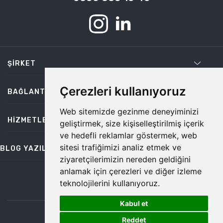
ŞIRKET
Çerezleri kullanıyoruz
BAĞLANTILAR
Web sitemizde gezinme deneyiminizi
HIZMETLER
geliştirmek, size kişiselleştirilmiş içerik
ve hedefli reklamlar göstermek, web
sitesi trafiğimizi analiz etmek ve
BLOG YAZILARI
ziyaretçilerimizin nereden geldiğini
anlamak için çerezleri ve diğer izleme
teknolojilerini kullanıyoruz.
bilgi@temiz.co
Kabul et
1
©2026 Temiz, Her Hakkı Saklıdır.
Reddet