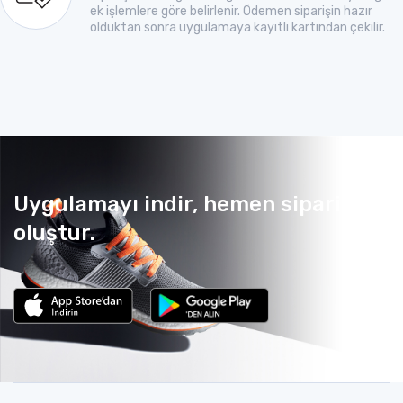
ek işlemlere göre belirlenir. Ödemen siparişin hazır
olduktan sonra uygulamaya kayıtlı kartından çekilir.
Uygulamayı indir, hemen sipariş
oluştur.