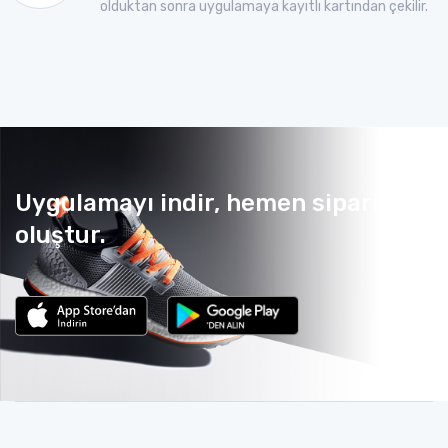
olduktan sonra uygulamaya kayıtlı kartından çekilir.
Uygulamayı indir, hemen sipariş
oluştur.