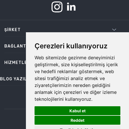
ŞIRKET
Çerezleri kullanıyoruz
BAĞLANTILAR
Web sitemizde gezinme deneyiminizi
HIZMETLER
geliştirmek, size kişiselleştirilmiş içerik
ve hedefli reklamlar göstermek, web
sitesi trafiğimizi analiz etmek ve
BLOG YAZILARI
ziyaretçilerimizin nereden geldiğini
anlamak için çerezleri ve diğer izleme
teknolojilerini kullanıyoruz.
bilgi@temiz.co
Kabul et
1
©2026 Temiz, Her Hakkı Saklıdır.
Reddet