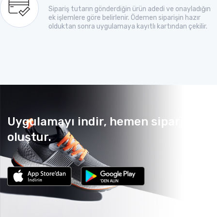
Sipariş tutarın gönderdiğin ürün adedi ve onayladığın
ek işlemlere göre belirlenir. Ödemen siparişin hazır
olduktan sonra uygulamaya kayıtlı kartından çekilir.
Uygulamayı indir, hemen sipariş
oluştur.