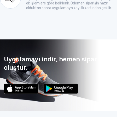
ek işlemlere göre belirlenir. Ödemen siparişin hazır
olduktan sonra uygulamaya kayıtlı kartından çekilir.
Uygulamayı indir, hemen sipariş
oluştur.