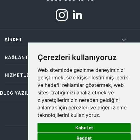
ŞIRKET
Çerezleri kullanıyoruz
BAĞLANTILAR
Web sitemizde gezinme deneyiminizi
HIZMETLER
geliştirmek, size kişiselleştirilmiş içerik
ve hedefli reklamlar göstermek, web
sitesi trafiğimizi analiz etmek ve
BLOG YAZILARI
ziyaretçilerimizin nereden geldiğini
anlamak için çerezleri ve diğer izleme
teknolojilerini kullanıyoruz.
bilgi@temiz.co
Kabul et
1
©2026 Temiz, Her Hakkı Saklıdır.
Reddet