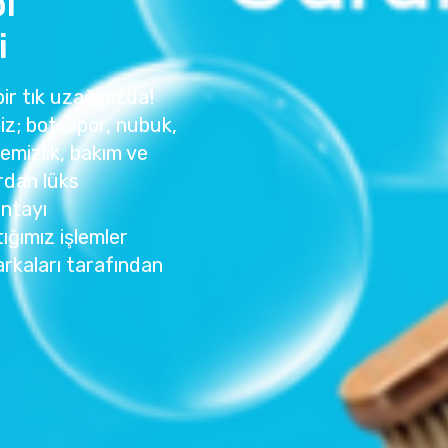
ı
i
ir tık uzağınızda!
z; bot, spor, nubuk,
temizlik, bakım ve
rdan lüks
antayı
ığımız işlemler
rkaları tarafından