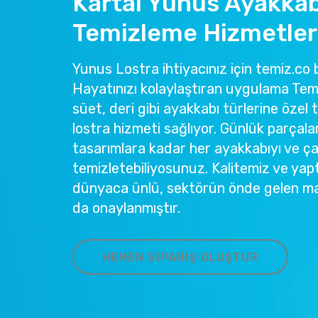
Kartal Yunus Ayakkab
Temizleme Hizmetler
Yunus Lostra ihtiyacınız için temiz.co b
Hayatınızı kolaylaştıran uygulama Temi
süet, deri gibi ayakkabı türlerine özel 
lostra hizmeti sağlıyor. Günlük parçala
tasarımlara kadar her ayakkabıyı ve ç
temizletebiliyosunuz. Kalitemiz ve yapt
dünyaca ünlü, sektörün önde gelen ma
da onaylanmıştır.
HEMEN SIPARIŞ OLUŞTUR