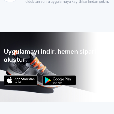
olduktan sonra uygulamaya kayıtlı kartından çekilir.
Uygulamayı indir, hemen sipariş
oluştur.