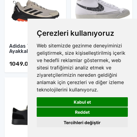
Çerezleri kullanıyoruz
Web sitemizde gezinme deneyiminizi
Adidas Terrex Spor
Nike Blazer Mid Spor
Ayakkabı
Ayakkabı
geliştirmek, size kişiselleştirilmiş içerik
ve hedefli reklamlar göstermek, web
1049.00 TL
1049.00 TL
sitesi trafiğimizi analiz etmek ve
ziyaretçilerimizin nereden geldiğini
anlamak için çerezleri ve diğer izleme
teknolojilerini kullanıyoruz.
Kabul et
1
Reddet
Tercihleri değiştir