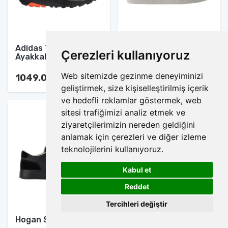
Adidas Terrex Spor
Nike Blazer Mid Spor
Çerezleri kullanıyoruz
Ayakkabı
Ayakkabı
Web sitemizde gezinme deneyiminizi
1049.00 TL
1049.00 TL
geliştirmek, size kişiselleştirilmiş içerik
ve hedefli reklamlar göstermek, web
sitesi trafiğimizi analiz etmek ve
ziyaretçilerimizin nereden geldiğini
anlamak için çerezleri ve diğer izleme
teknolojilerini kullanıyoruz.
Kabul et
1
Reddet
Tercihleri değiştir
Hogan Spor Ayakkabı
Nike Jordan