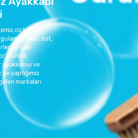
ez Ayakkabı
i
emiz.co bir tık
ygulama Temiz; bot,
rlerine özel
or. Günlük
r ayakkabıyı ve
z ve yaptığımız
gelen markaları