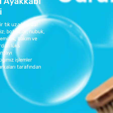
 Ayakkabı
i
ir tık uzağınızda!
z; bot, spor, nubuk,
temizlik, bakım ve
rdan lüks
antayı
ığımız işlemler
rkaları tarafından