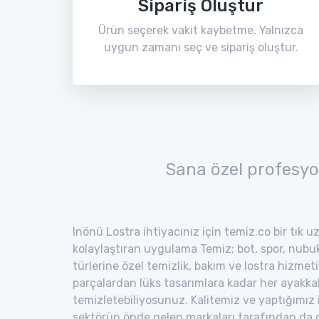
Sipariş Oluştur
Ürün seçerek vakit kaybetme. Yalnızca
uygun zamanı seç ve sipariş oluştur.
Sana özel profesyo
Inönü Lostra ihtiyacınız için temiz.co bir tık u
kolaylaştıran uygulama Temiz; bot, spor, nubuk,
türlerine özel temizlik, bakım ve lostra hizmeti
parçalardan lüks tasarımlara kadar her ayakka
temizletebiliyosunuz. Kalitemiz ve yaptığımız
sektörün önde gelen markaları tarafından da o