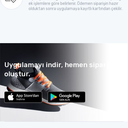
ek işlemlere göre belirlenir. Ödemen siparişin hazır
olduktan sonra uygulamaya kayıtlı kartından çekilir.
Uygulamayı indir, hemen sipariş
oluştur.