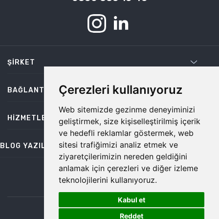
ŞIRKET
Çerezleri kullanıyoruz
BAĞLANTILAR
Web sitemizde gezinme deneyiminizi
HIZMETLER
geliştirmek, size kişiselleştirilmiş içerik
ve hedefli reklamlar göstermek, web
sitesi trafiğimizi analiz etmek ve
BLOG YAZILARI
ziyaretçilerimizin nereden geldiğini
anlamak için çerezleri ve diğer izleme
teknolojilerini kullanıyoruz.
bilgi@temiz.co
Kabul et
1
©2026 Temiz, Her Hakkı Saklıdır.
Reddet