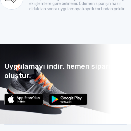
ek işlemlere göre belirlenir. Ödemen siparişin hazır
olduktan sonra uygulamaya kayıtlı kartından çekilir.
Uygulamayı indir, hemen sipariş
oluştur.