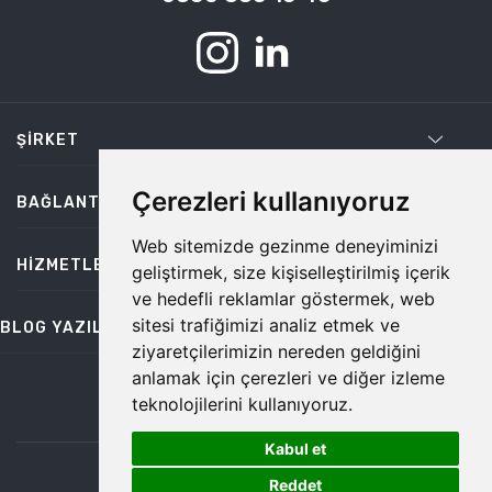
ŞIRKET
Çerezleri kullanıyoruz
BAĞLANTILAR
Web sitemizde gezinme deneyiminizi
HIZMETLER
geliştirmek, size kişiselleştirilmiş içerik
ve hedefli reklamlar göstermek, web
sitesi trafiğimizi analiz etmek ve
BLOG YAZILARI
ziyaretçilerimizin nereden geldiğini
anlamak için çerezleri ve diğer izleme
teknolojilerini kullanıyoruz.
bilgi@temiz.co
Kabul et
1
©2026 Temiz, Her Hakkı Saklıdır.
Reddet