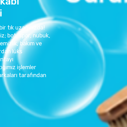
kkabı
i
bir tık uzağınızda!
z; bot, spor, nubuk,
temizlik, bakım ve
rdan lüks
antayı
ığımız işlemler
rkaları tarafından