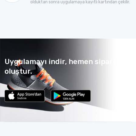
olduktan sonra uygulamaya kayıtlı kartından çekilir.
Uygulamayı indir, hemen sipariş
oluştur.