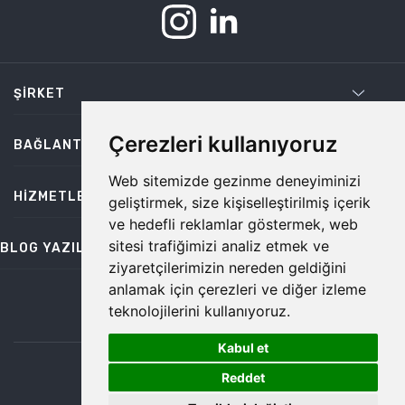
ŞIRKET
Çerezleri kullanıyoruz
BAĞLANTILAR
Web sitemizde gezinme deneyiminizi
HIZMETLER
geliştirmek, size kişiselleştirilmiş içerik
ve hedefli reklamlar göstermek, web
sitesi trafiğimizi analiz etmek ve
BLOG YAZILARI
ziyaretçilerimizin nereden geldiğini
anlamak için çerezleri ve diğer izleme
teknolojilerini kullanıyoruz.
bilgi@temiz.co
Kabul et
1
©2026 Temiz, Her Hakkı Saklıdır.
Reddet