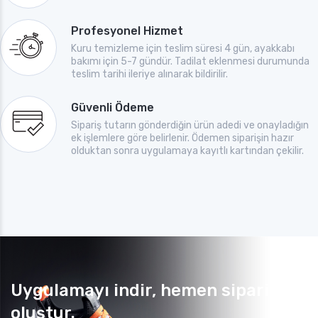
Profesyonel Hizmet
Kuru temizleme için teslim süresi 4 gün, ayakkabı
bakımı için 5-7 gündür. Tadilat eklenmesi durumunda
teslim tarihi ileriye alınarak bildirilir.
Güvenli Ödeme
Sipariş tutarın gönderdiğin ürün adedi ve onayladığın
ek işlemlere göre belirlenir. Ödemen siparişin hazır
olduktan sonra uygulamaya kayıtlı kartından çekilir.
Uygulamayı indir, hemen sipariş
oluştur.