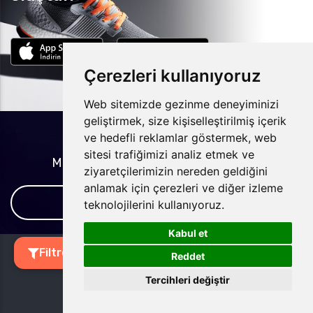
Çerezleri kullanıyoruz
Web sitemizde gezinme deneyiminizi
geliştirmek, size kişiselleştirilmiş içerik
Sıkça Sorulan Sorular
ve hedefli reklamlar göstermek, web
sitesi trafiğimizi analiz etmek ve
Merak ettiğin tüm soruların cevapları
ziyaretçilerimizin nereden geldiğini
anlamak için çerezleri ve diğer izleme
TÜM SORULAR
teknolojilerini kullanıyoruz.
Kabul et
1
Filtre (1)
Reddet
Tercihleri değiştir