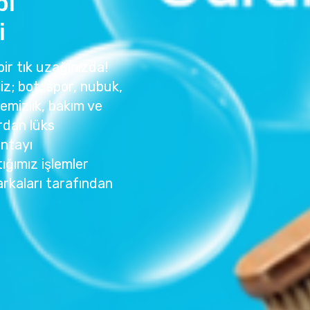
bı
i
bir tık uzağınızda!
z; bot, spor, nubuk,
temizlik, bakım ve
rdan lüks
antayı
ığımız işlemler
rkaları tarafından