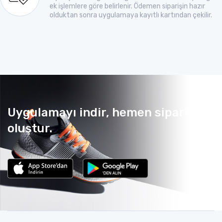
ek işlemlere göre belirlenir. Ödemen siparişin hazır
olduktan sonra uygulamaya kayıtlı kartından çekilir.
Uygulamayı indir, hemen sipariş
oluştur.