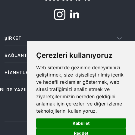
ŞIRKET
Çerezleri kullanıyoruz
BAĞLANTILAR
Web sitemizde gezinme deneyiminizi
HIZMETLER
geliştirmek, size kişiselleştirilmiş içerik
ve hedefli reklamlar göstermek, web
sitesi trafiğimizi analiz etmek ve
BLOG YAZILARI
ziyaretçilerimizin nereden geldiğini
anlamak için çerezleri ve diğer izleme
teknolojilerini kullanıyoruz.
bilgi@temiz.co
Kabul et
1
©2026 Temiz, Her Hakkı Saklıdır.
Reddet