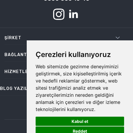
ŞIRKET
Çerezleri kullanıyoruz
BAĞLANTILAR
Web sitemizde gezinme deneyiminizi
HIZMETLER
geliştirmek, size kişiselleştirilmiş içerik
ve hedefli reklamlar göstermek, web
sitesi trafiğimizi analiz etmek ve
BLOG YAZILARI
ziyaretçilerimizin nereden geldiğini
anlamak için çerezleri ve diğer izleme
teknolojilerini kullanıyoruz.
bilgi@temiz.co
Kabul et
1
©2026 Temiz, Her Hakkı Saklıdır.
Reddet