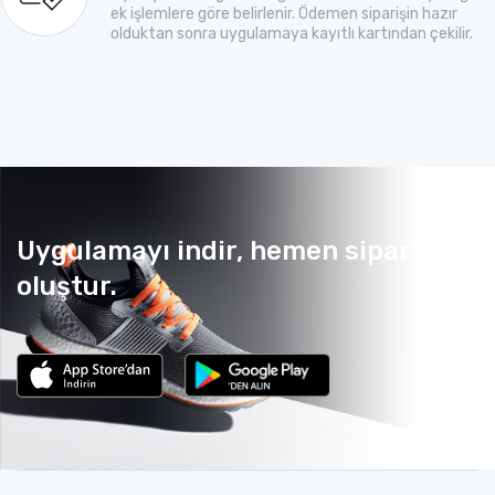
ek işlemlere göre belirlenir. Ödemen siparişin hazır
olduktan sonra uygulamaya kayıtlı kartından çekilir.
Uygulamayı indir, hemen sipariş
oluştur.