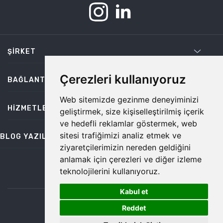
ŞIRKET
Çerezleri kullanıyoruz
BAĞLANTILAR
Web sitemizde gezinme deneyiminizi
HIZMETLER
geliştirmek, size kişiselleştirilmiş içerik
ve hedefli reklamlar göstermek, web
sitesi trafiğimizi analiz etmek ve
BLOG YAZILARI
ziyaretçilerimizin nereden geldiğini
anlamak için çerezleri ve diğer izleme
teknolojilerini kullanıyoruz.
bilgi@temiz.co
Kabul et
1
©2026 Temiz, Her Hakkı Saklıdır.
Reddet