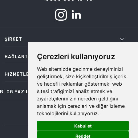
ŞIRKET
Çerezleri kullanıyoruz
BAĞLANTILAR
Web sitemizde gezinme deneyiminizi
HIZMETLER
geliştirmek, size kişiselleştirilmiş içerik
ve hedefli reklamlar göstermek, web
sitesi trafiğimizi analiz etmek ve
BLOG YAZILARI
ziyaretçilerimizin nereden geldiğini
anlamak için çerezleri ve diğer izleme
teknolojilerini kullanıyoruz.
bilgi@temiz.co
Kabul et
1
©2026 Temiz, Her Hakkı Saklıdır.
Reddet