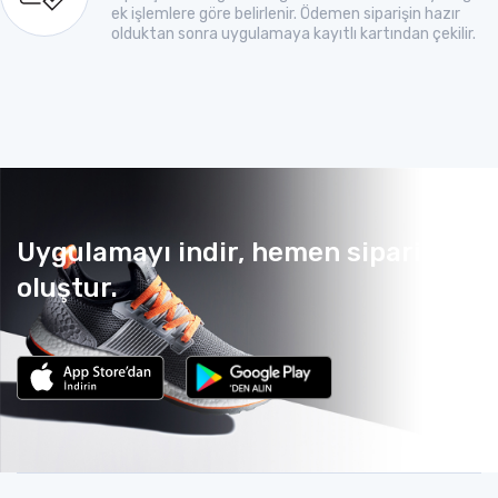
ek işlemlere göre belirlenir. Ödemen siparişin hazır
olduktan sonra uygulamaya kayıtlı kartından çekilir.
Uygulamayı indir, hemen sipariş
oluştur.