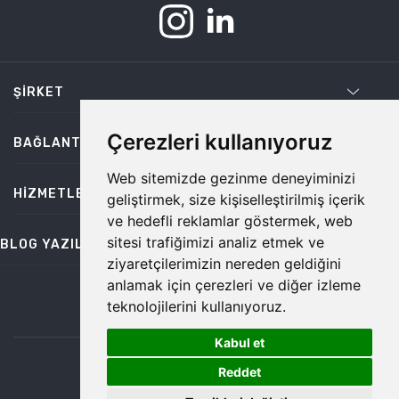
ŞIRKET
Çerezleri kullanıyoruz
BAĞLANTILAR
Web sitemizde gezinme deneyiminizi
HIZMETLER
geliştirmek, size kişiselleştirilmiş içerik
ve hedefli reklamlar göstermek, web
sitesi trafiğimizi analiz etmek ve
BLOG YAZILARI
ziyaretçilerimizin nereden geldiğini
anlamak için çerezleri ve diğer izleme
teknolojilerini kullanıyoruz.
bilgi@temiz.co
Kabul et
1
©2026 Temiz, Her Hakkı Saklıdır.
Reddet