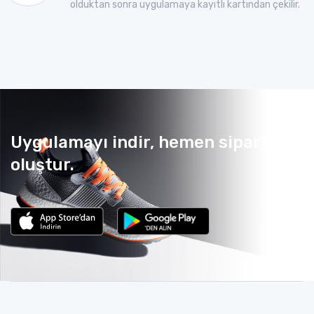
olduktan sonra uygulamaya kayıtlı kartından çekilir.
Uygulamayı indir, hemen sipariş
oluştur.