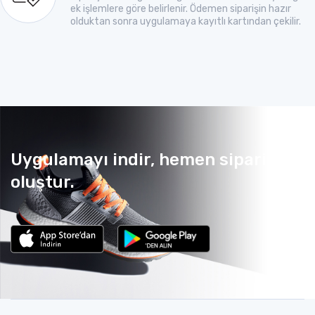
ek işlemlere göre belirlenir. Ödemen siparişin hazır
olduktan sonra uygulamaya kayıtlı kartından çekilir.
Uygulamayı indir, hemen sipariş
oluştur.