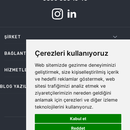
ŞIRKET
Çerezleri kullanıyoruz
BAĞLANTILAR
Web sitemizde gezinme deneyiminizi
HIZMETLER
geliştirmek, size kişiselleştirilmiş içerik
ve hedefli reklamlar göstermek, web
sitesi trafiğimizi analiz etmek ve
BLOG YAZILARI
ziyaretçilerimizin nereden geldiğini
anlamak için çerezleri ve diğer izleme
teknolojilerini kullanıyoruz.
bilgi@temiz.co
Kabul et
1
©2026 Temiz, Her Hakkı Saklıdır.
Reddet