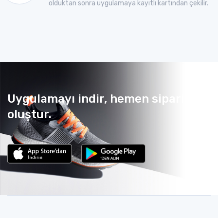
olduktan sonra uygulamaya kayıtlı kartından çekilir.
Uygulamayı indir, hemen sipariş
oluştur.