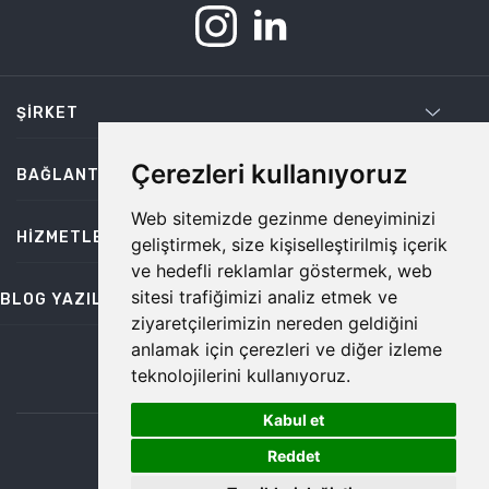
ŞIRKET
Çerezleri kullanıyoruz
BAĞLANTILAR
Web sitemizde gezinme deneyiminizi
HIZMETLER
geliştirmek, size kişiselleştirilmiş içerik
ve hedefli reklamlar göstermek, web
sitesi trafiğimizi analiz etmek ve
BLOG YAZILARI
ziyaretçilerimizin nereden geldiğini
anlamak için çerezleri ve diğer izleme
teknolojilerini kullanıyoruz.
bilgi@temiz.co
Kabul et
1
©2026 Temiz, Her Hakkı Saklıdır.
Reddet