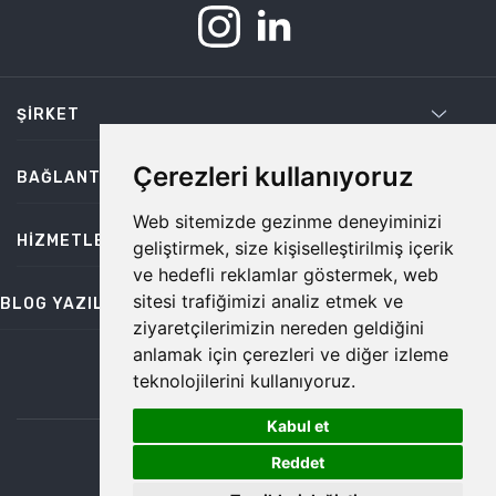
ŞIRKET
Çerezleri kullanıyoruz
BAĞLANTILAR
Web sitemizde gezinme deneyiminizi
HIZMETLER
geliştirmek, size kişiselleştirilmiş içerik
ve hedefli reklamlar göstermek, web
sitesi trafiğimizi analiz etmek ve
BLOG YAZILARI
ziyaretçilerimizin nereden geldiğini
anlamak için çerezleri ve diğer izleme
teknolojilerini kullanıyoruz.
bilgi@temiz.co
Kabul et
1
©2026 Temiz, Her Hakkı Saklıdır.
Reddet