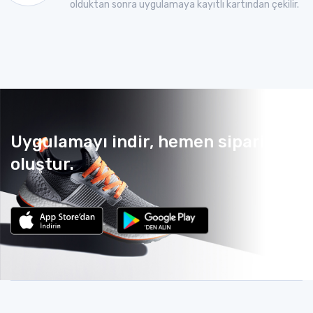
olduktan sonra uygulamaya kayıtlı kartından çekilir.
Uygulamayı indir, hemen sipariş
oluştur.