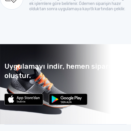
ek işlemlere göre belirlenir. Ödemen siparişin hazır
olduktan sonra uygulamaya kayıtlı kartından çekilir.
Uygulamayı indir, hemen sipariş
oluştur.