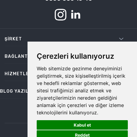
ŞIRKET
Çerezleri kullanıyoruz
BAĞLANTILAR
Web sitemizde gezinme deneyiminizi
HIZMETLER
geliştirmek, size kişiselleştirilmiş içerik
ve hedefli reklamlar göstermek, web
sitesi trafiğimizi analiz etmek ve
BLOG YAZILARI
ziyaretçilerimizin nereden geldiğini
anlamak için çerezleri ve diğer izleme
teknolojilerini kullanıyoruz.
bilgi@temiz.co
Kabul et
1
©2026 Temiz, Her Hakkı Saklıdır.
Reddet