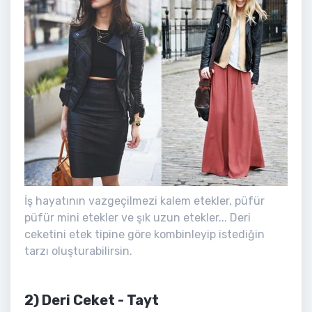
İş hayatının vazgeçilmezi kalem etekler, püfür
püfür mini etekler ve şık uzun etekler... Deri
ceketini etek tipine göre kombinleyip istediğin
tarzı oluşturabilirsin.
2) Deri Ceket - Tayt