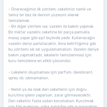
- Önereceğimiz ilk yöntem; ceketinizi nemli ve
temiz bir bez ile derinin yüzeyini silerek
temizlemek.
- Bir diğer yöntem ise; vazelin ile bakım yapmak.
Bir miktar vazelini ceketine bir parça pamukla
masaj yapar gibi eşit biçimde yedir. Kullanacağın
vazelin deriyi parlatacaktır. Ama belirttiğimiz gibi
bu yöntemi sık sık uygulamamalısın. Vazelin deriye
bakım yapmaktadır, lekelerin temizlenmesi için
kuru temizleme en etkili çözümdür.
- Lekelerin oluşmaması için parfüm, deodorant,
sprey vb. sıkmamalısın.
- Nemli ya da ıslak deri ceketlerin için doğru
kurutma işlemi yaparsan, zarar görmeyecektir.
Deri ceketini fazla ısıdan korumalısın. Kurutmak
için fön makinası, soba, kalorifer gibi ısı kaynakları