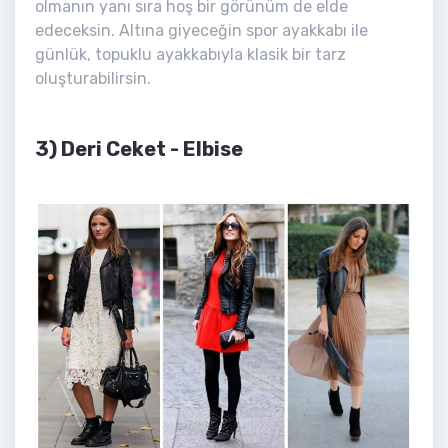
olmanın yanı sıra hoş bir görünüm de elde
edeceksin. Altına giyeceğin spor ayakkabı ile
günlük, topuklu ayakkabıyla klasik bir tarz
oluşturabilirsin.
3) Deri Ceket - Elbise