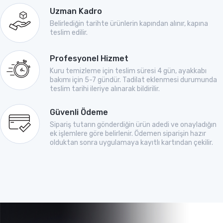
Uzman Kadro
Belirlediğin tarihte ürünlerin kapından alınır, kapına
teslim edilir.
Profesyonel Hizmet
Kuru temizleme için teslim süresi 4 gün, ayakkabı
bakımı için 5-7 gündür. Tadilat eklenmesi durumunda
teslim tarihi ileriye alınarak bildirilir.
Güvenli Ödeme
Sipariş tutarın gönderdiğin ürün adedi ve onayladığın
ek işlemlere göre belirlenir. Ödemen siparişin hazır
olduktan sonra uygulamaya kayıtlı kartından çekilir.