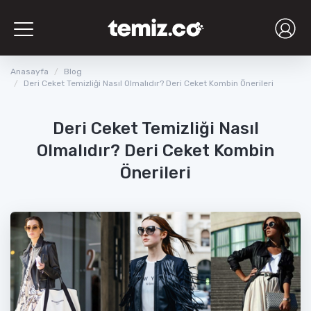
Toggle
navigation
Anasayfa
Blog
Deri Ceket Temizliği Nasıl Olmalıdır? Deri Ceket Kombin Önerileri
Deri Ceket Temizliği Nasıl
Olmalıdır? Deri Ceket Kombin
Önerileri