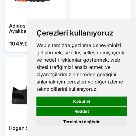
Adidas Terrex Spor
Nike Blazer Mid Spor
Ayakkabı
Ayakkabı
Çerezleri kullanıyoruz
1049.00 TL
1049.00 TL
Web sitemizde gezinme deneyiminizi
geliştirmek, size kişiselleştirilmiş içerik
ve hedefli reklamlar göstermek, web
sitesi trafiğimizi analiz etmek ve
ziyaretçilerimizin nereden geldiğini
anlamak için çerezleri ve diğer izleme
teknolojilerini kullanıyoruz.
Kabul et
1
Reddet
Tercihleri değiştir
Hogan Spor Ayakkabı
Nike Jordan
Jumpman