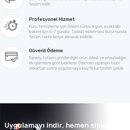
teslim edilir.
Profesyonel Hizmet
Kuru temizleme için teslim süresi 4 gün, ayakkabı
bakımı için 5-7 gündür. Tadilat eklenmesi durumunda
teslim tarihi ileriye alınarak bildirilir.
Güvenli Ödeme
Sipariş tutarın gönderdiğin ürün adedi ve onayladığın
ek işlemlere göre belirlenir. Ödemen siparişin hazır
olduktan sonra uygulamaya kayıtlı kartından çekilir.
Uygulamayı indir, hemen sipariş