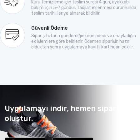
Kuru temizleme için teslim süresi 4 gün, ayakkabı
bakımı için 5-7 gündür. Tadilat eklenmesi durumunda
teslim tarihi ileriye alınarak bildirilir.
Güvenli Ödeme
Sipariş tutarın gönderdiğin ürün adedi ve onayladığın
ek işlemlere göre belirlenir. Ödemen siparişin hazır
olduktan sonra uygulamaya kayıtlı kartından çekilir.
Uygulamayı indir, hemen sipariş
oluştur.