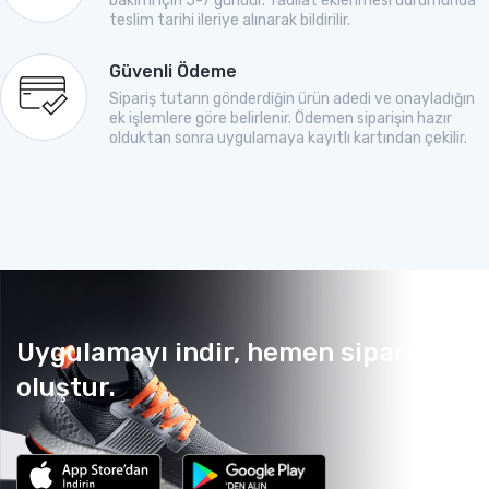
bakımı için 5-7 gündür. Tadilat eklenmesi durumunda
teslim tarihi ileriye alınarak bildirilir.
Güvenli Ödeme
Sipariş tutarın gönderdiğin ürün adedi ve onayladığın
ek işlemlere göre belirlenir. Ödemen siparişin hazır
olduktan sonra uygulamaya kayıtlı kartından çekilir.
Uygulamayı indir, hemen sipariş
oluştur.