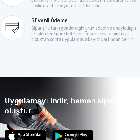
bakımı için 5-7 gündür. Tadilat eklenmesi durumunda
teslim tarihi ileriye alınarak bildirilir.
Güvenli Ödeme
Sipariş tutarın gönderdiğin ürün adedi ve onayladığın
ek işlemlere göre belirlenir. Ödemen siparişin hazır
olduktan sonra uygulamaya kayıtlı kartından çekilir.
Uygulamayı indir, hemen sipariş
oluştur.