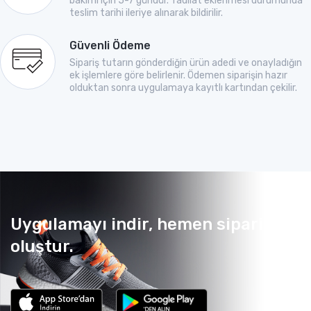
bakımı için 5-7 gündür. Tadilat eklenmesi durumunda
teslim tarihi ileriye alınarak bildirilir.
Güvenli Ödeme
Sipariş tutarın gönderdiğin ürün adedi ve onayladığın
ek işlemlere göre belirlenir. Ödemen siparişin hazır
olduktan sonra uygulamaya kayıtlı kartından çekilir.
Uygulamayı indir, hemen sipariş
oluştur.