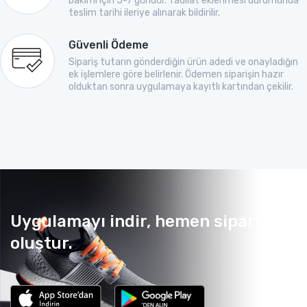
bakımı için 5-7 gündür. Tadilat eklenmesi durumunda
teslim tarihi ileriye alınarak bildirilir.
Güvenli Ödeme
Sipariş tutarın gönderdiğin ürün adedi ve onayladığın
ek işlemlere göre belirlenir. Ödemen siparişin hazır
olduktan sonra uygulamaya kayıtlı kartından çekilir.
Uygulamayı indir, hemen sipariş
oluştur.