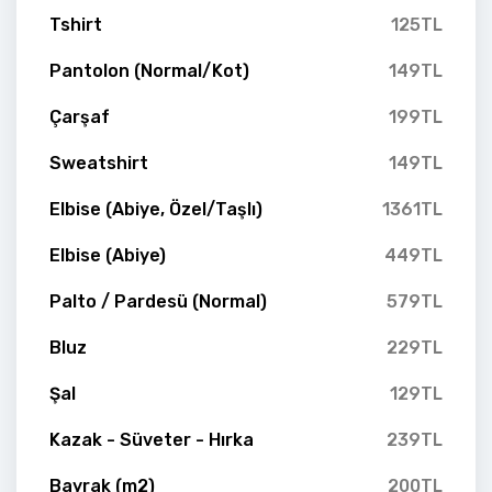
Tshirt
125TL
Pantolon (Normal/Kot)
149TL
Çarşaf
199TL
Sweatshirt
149TL
Elbise (Abiye, Özel/Taşlı)
1361TL
Elbise (Abiye)
449TL
Palto / Pardesü (Normal)
579TL
Bluz
229TL
Şal
129TL
Kazak - Süveter - Hırka
239TL
Bayrak (m2)
200TL