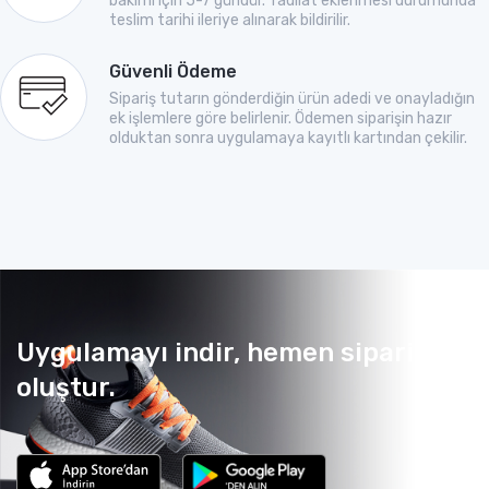
bakımı için 5-7 gündür. Tadilat eklenmesi durumunda
teslim tarihi ileriye alınarak bildirilir.
Güvenli Ödeme
Sipariş tutarın gönderdiğin ürün adedi ve onayladığın
ek işlemlere göre belirlenir. Ödemen siparişin hazır
olduktan sonra uygulamaya kayıtlı kartından çekilir.
Uygulamayı indir, hemen sipariş
oluştur.