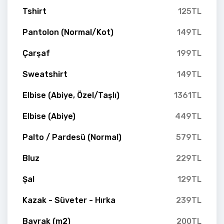
Tshirt
125TL
Pantolon (Normal/Kot)
149TL
Çarşaf
199TL
Sweatshirt
149TL
Elbise (Abiye, Özel/Taşlı)
1361TL
Elbise (Abiye)
449TL
Palto / Pardesü (Normal)
579TL
Bluz
229TL
Şal
129TL
Kazak - Süveter - Hırka
239TL
Bayrak (m2)
200TL