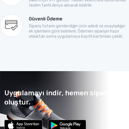
bakımı için 5-7 gündür. Tadilat eklenmesi durumunda
teslim tarihi ileriye alınarak bildirilir.
Güvenli Ödeme
Sipariş tutarın gönderdiğin ürün adedi ve onayladığın
ek işlemlere göre belirlenir. Ödemen siparişin hazır
olduktan sonra uygulamaya kayıtlı kartından çekilir.
Uygulamayı indir, hemen sipariş
oluştur.