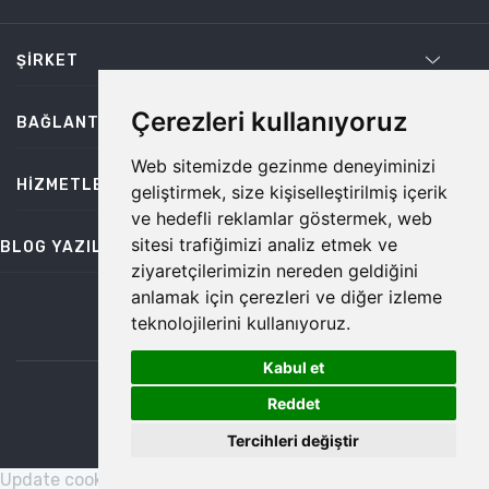
ŞIRKET
Çerezleri kullanıyoruz
BAĞLANTILAR
Web sitemizde gezinme deneyiminizi
HIZMETLER
geliştirmek, size kişiselleştirilmiş içerik
ve hedefli reklamlar göstermek, web
sitesi trafiğimizi analiz etmek ve
BLOG YAZILARI
ziyaretçilerimizin nereden geldiğini
anlamak için çerezleri ve diğer izleme
teknolojilerini kullanıyoruz.
bilgi@temiz.co
Kabul et
1
©2026 Temiz, Her Hakkı Saklıdır.
Reddet
Tercihleri değiştir
Update cookies preferences