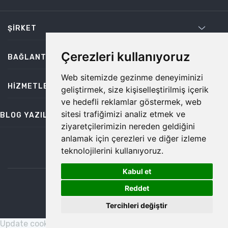
ŞIRKET
Çerezleri kullanıyoruz
BAĞLANTILAR
Web sitemizde gezinme deneyiminizi
HIZMETLER
geliştirmek, size kişiselleştirilmiş içerik
ve hedefli reklamlar göstermek, web
sitesi trafiğimizi analiz etmek ve
BLOG YAZILARI
ziyaretçilerimizin nereden geldiğini
anlamak için çerezleri ve diğer izleme
teknolojilerini kullanıyoruz.
bilgi@temiz.co
Kabul et
1
©2026 Temiz, Her Hakkı Saklıdır.
Reddet
Tercihleri değiştir
Update cookies preferences