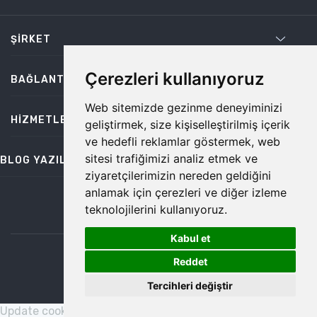
ŞIRKET
Çerezleri kullanıyoruz
BAĞLANTILAR
Web sitemizde gezinme deneyiminizi
HIZMETLER
geliştirmek, size kişiselleştirilmiş içerik
ve hedefli reklamlar göstermek, web
sitesi trafiğimizi analiz etmek ve
BLOG YAZILARI
ziyaretçilerimizin nereden geldiğini
anlamak için çerezleri ve diğer izleme
teknolojilerini kullanıyoruz.
bilgi@temiz.co
Kabul et
1
©2026 Temiz, Her Hakkı Saklıdır.
Reddet
Tercihleri değiştir
Update cookies preferences