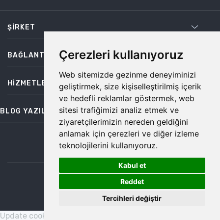
ŞIRKET
Çerezleri kullanıyoruz
BAĞLANTILAR
Web sitemizde gezinme deneyiminizi
HIZMETLER
geliştirmek, size kişiselleştirilmiş içerik
ve hedefli reklamlar göstermek, web
sitesi trafiğimizi analiz etmek ve
BLOG YAZILARI
ziyaretçilerimizin nereden geldiğini
anlamak için çerezleri ve diğer izleme
teknolojilerini kullanıyoruz.
bilgi@temiz.co
Kabul et
1
©2026 Temiz, Her Hakkı Saklıdır.
Reddet
Tercihleri değiştir
Update cookies preferences