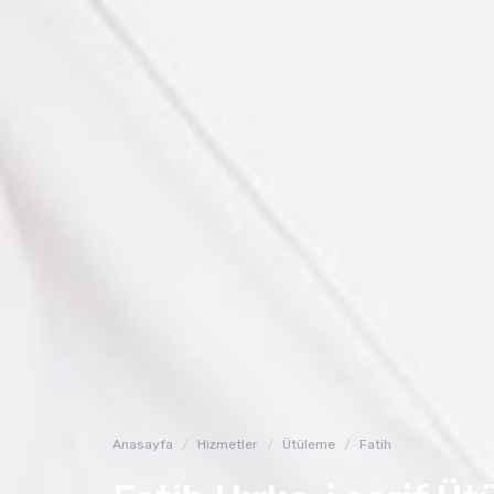
Anasayfa
Hizmetler
Ütüleme
Fatih