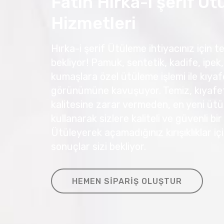
Fatih Hırka-i şerif Ü
Hizmetleri
Hırka-i şerif Ütüleme ihtiyacınız için te
bekliyor! Pamuk, sentetik, kadife, ipek, 
kumaşlara özel ütüleme işlemi ile kıyafe
görünümüne kavuşuyor. Temiz, kıyafetl
kalitesine zarar vermeden, en yeni ütü
kullanarak sizlere kaliteli ve güvenli bi
Ütüleyerek açamadığınız kırışıklıklar 
sonuçlar sizi bekliyor.
HEMEN SIPARIŞ OLUŞTUR