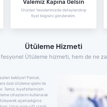
Valemiz Kapına Gelsin
Ürünleri tesislerimizde detaylandırıp
fiyat bilgisini gönderelim.
Ütüleme Hizmeti
ofesyonel Ütüleme hizmeti, hem de ne za
sizleri bekliyor! Pamuk,
lara özel ütüleme işlemi ile
. Temiz, kıyafetlerinizin
leme cihazlarını kullanarak
. Ütüleyerek açamadığınız
iyor. Uzun süre çift çizgili