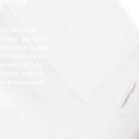
tüleme
miz.co sizleri
kaşmir gibi farklı
tleriniz ilk günkü
erinizin renk ve
leme cihazlarını
r hizmet sağlıyor.
için en mükemmel