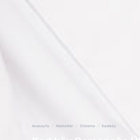
Anasayfa
Hizmetler
Ütüleme
Kadıköy