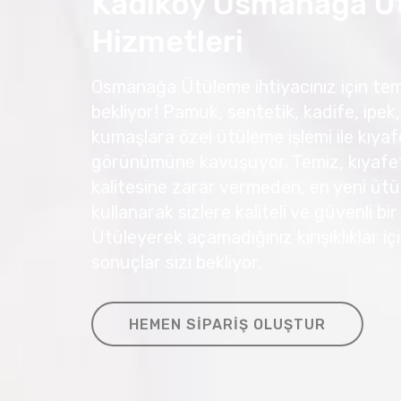
Kadıköy Osmanağa Ü
Hizmetleri
Osmanağa Ütüleme ihtiyacınız için temi
bekliyor! Pamuk, sentetik, kadife, ipek, 
kumaşlara özel ütüleme işlemi ile kıyafe
görünümüne kavuşuyor. Temiz, kıyafetl
kalitesine zarar vermeden, en yeni ütü
kullanarak sizlere kaliteli ve güvenli bi
Ütüleyerek açamadığınız kırışıklıklar 
sonuçlar sizi bekliyor.
HEMEN SIPARIŞ OLUŞTUR