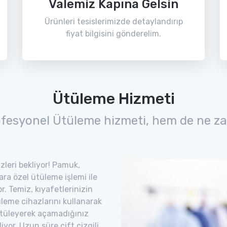
Valemiz Kapına Gelsin
Ürünleri tesislerimizde detaylandırıp
fiyat bilgisini gönderelim.
Ütüleme Hizmeti
ofesyonel Ütüleme hizmeti, hem de ne za
zleri bekliyor! Pamuk,
lara özel ütüleme işlemi ile
. Temiz, kıyafetlerinizin
leme cihazlarını kullanarak
. Ütüleyerek açamadığınız
iyor. Uzun süre çift çizgili