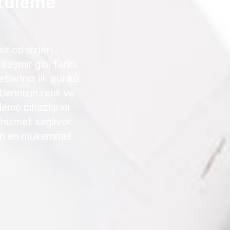
tüleme
z.co sizleri
kaşmir gibi farklı
tleriniz ilk günkü
erinizin renk ve
leme cihazlarını
r hizmet sağlıyor.
için en mükemmel